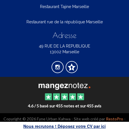
Restaurant Tajine Marseille
Restaurant rue de la république Marseille
Adresse
49 RUE DE LA REPUBLIQUE
13002 Marseille
4.6 / 5 basé sur 455 notes et sur 455 avis
Copyright © 2026 Fyne Urban Kahwa - Site web créé par
RestoPro
-
mentions légales
Nous recrutons ! Déposez votre CV par ici